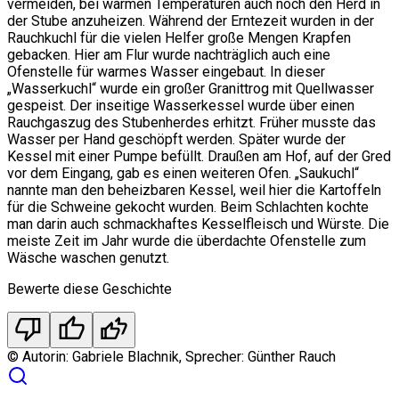
vermeiden, bei warmen Temperaturen auch noch den Herd in
der Stube anzuheizen. Während der Erntezeit wurden in der
Rauchkuchl für die vielen Helfer große Mengen Krapfen
gebacken. Hier am Flur wurde nachträglich auch eine
Ofenstelle für warmes Wasser eingebaut. In dieser
„Wasserkuchl“ wurde ein großer Granittrog mit Quellwasser
gespeist. Der inseitige Wasserkessel wurde über einen
Rauchgaszug des Stubenherdes erhitzt. Früher musste das
Wasser per Hand geschöpft werden. Später wurde der
Kessel mit einer Pumpe befüllt. Draußen am Hof, auf der Gred
vor dem Eingang, gab es einen weiteren Ofen. „Saukuchl“
nannte man den beheizbaren Kessel, weil hier die Kartoffeln
für die Schweine gekocht wurden. Beim Schlachten kochte
man darin auch schmackhaftes Kesselfleisch und Würste. Die
meiste Zeit im Jahr wurde die überdachte Ofenstelle zum
Wäsche waschen genutzt.
Bewerte diese Geschichte
thumb_down
thumb_up
thumbs_up_double
©
Autorin: Gabriele Blachnik, Sprecher: Günther Rauch