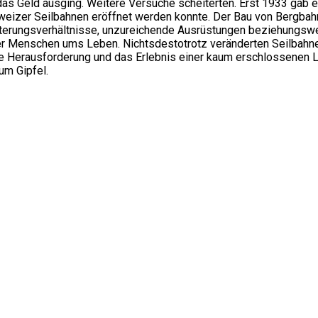
 das Geld ausging. Weitere Versuche scheiterten. Erst 1933 gab
izer Seilbahnen eröffnet werden konnte. Der Bau von Bergbahne
Witterungsverhältnisse, unzureichende Ausrüstungen beziehungsw
r Menschen ums Leben. Nichtsdestotrotz veränderten Seilbahne
he Herausforderung und das Erlebnis einer kaum erschlossenen La
um Gipfel.