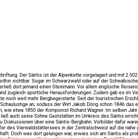
hriftung. Der Säntis ist der Alpenkette vorgelagert und mit 2.5
ithin sichtbar: Sogar im Schwarzwald oder auf der Schwäbischen 
rließ dort jemand einen Steinmann. Vor allem englische Reisende
 und zugleich sportliche Herausforderungen. Zudem gab es im Ve
e noch weit mehr Bergbegeisterte. Seit der touristischen Erschl
Schaulustige an, sodass der Wirt Jakob Dörig schon 1846 das e
en, wie etwa 1850 der Komponist Richard Wagner. Im selben Jah
ließ auch seine Söhne Gaststätten im Umkreis des Säntis erric
u Diskussionen über eine Säntis-Bergbahn. Vorbilder dafür ware
fer des Vierwaldstättersees in der Zentralschweiz auf die nah
aft. Doch was dort gelungen war, erwies sich am Säntis als pro