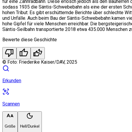
für eine Zahnradbahn. Diese erlosch jedoch als den Bauherren
sodass 1935 die Säntis-Schwebebahn als eine der ersten Schwe
hohen Tribut: Es gibt erschütternde Berichte über schlechte 
und Unfälle. Auch beim Bau der Säntis-Schwebebahn kamen vie
hohe Gipfel für viele Menschen erreichbar. Die bergsteigerisc
Säntis-Seilbahn transportierte 2018 etwa 435.000 Menschen z
Bewerte diese Geschichte
thumb_down
thumb_up
thumbs_up_double
©
Foto: Friederike Kaiser/DAV, 2025
Erkunden
Scannen
Größe
Hell/Dunkel