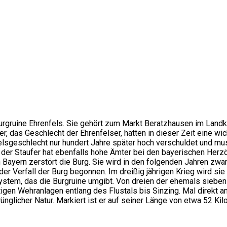
Burgruine Ehrenfels. Sie gehört zum Markt Beratzhausen im Land
er, das Geschlecht der Ehrenfelser, hatten in dieser Zeit eine w
lsgeschlecht nur hundert Jahre später hoch verschuldet und mu
t der Staufer hat ebenfalls hohe Ämter bei den bayerischen Herz
n Bayern zerstört die Burg. Sie wird in den folgenden Jahren zw
der Verfall der Burg begonnen. Im dreißig jährigen Krieg wird sie
ystem, das die Burgruine umgibt. Von dreien der ehemals sieben
igen Wehranlagen entlang des Flustals bis Sinzing. Mal direkt am
nglicher Natur. Markiert ist er auf seiner Länge von etwa 52 Ki