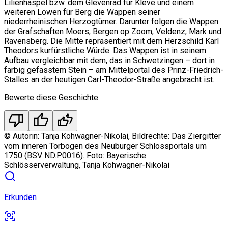
Lilienhaspel bzw. dem Glevenrad für Kleve und einem
weiteren Löwen für Berg die Wappen seiner
niederrheinischen Herzogtümer. Darunter folgen die Wappen
der Grafschaften Moers, Bergen op Zoom, Veldenz, Mark und
Ravensberg. Die Mitte repräsentiert mit dem Herzschild Karl
Theodors kurfürstliche Würde. Das Wappen ist in seinem
Aufbau vergleichbar mit dem, das in Schwetzingen – dort in
farbig gefasstem Stein – am Mittelportal des Prinz-Friedrich-
Stalles an der heutigen Carl-Theodor-Straße angebracht ist.
Bewerte diese Geschichte
thumb_down
thumb_up
thumbs_up_double
©
Autorin: Tanja Kohwagner-Nikolai, Bildrechte: Das Ziergitter
vom inneren Torbogen des Neuburger Schlossportals um
1750 (BSV ND.P0016). Foto: Bayerische
Schlösserverwaltung, Tanja Kohwagner-Nikolai
Erkunden