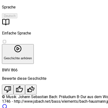
Sprache
Deutsch
Einfache Sprache
Geschichte anhören
BWV 866
Bewerte diese Geschichte
thumb_down
thumb_up
thumbs_up_double
©
Musik: Johann Sebastian Bach: Präludium B-Dur aus dem Wohl
1746 - http://www.jsbach.net/bass/elements/bach-hausmann.j