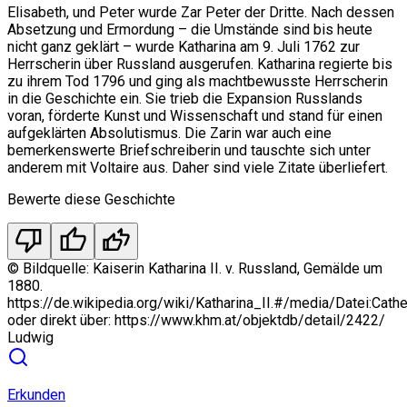
Elisabeth, und Peter wurde Zar Peter der Dritte. Nach dessen
Absetzung und Ermordung – die Umstände sind bis heute
nicht ganz geklärt – wurde Katharina am 9. Juli 1762 zur
Herrscherin über Russland ausgerufen. Katharina regierte bis
zu ihrem Tod 1796 und ging als machtbewusste Herrscherin
in die Geschichte ein. Sie trieb die Expansion Russlands
voran, förderte Kunst und Wissenschaft und stand für einen
aufgeklärten Absolutismus. Die Zarin war auch eine
bemerkenswerte Briefschreiberin und tauschte sich unter
anderem mit Voltaire aus. Daher sind viele Zitate überliefert.
Bewerte diese Geschichte
thumb_down
thumb_up
thumbs_up_double
©
Bildquelle: Kaiserin Katharina II. v. Russland, Gemälde um
1880.
https://de.wikipedia.org/wiki/Katharina_II.#/media/Datei:Ca
oder direkt über: https://www.khm.at/objektdb/detail/2422/
Ludwig
Erkunden