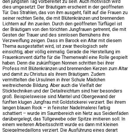
den jüngsten Tag vorbereitet zu sein. Auch motivisch wird
dies umgesetzt: Der Bräutigam erscheint in der geöffneten
Tür. Das Strahlen, das von ihm ausgeht, fällt auf die Frauen zu
seiner rechten Seite, die mit Blütenkränzen und brennenden
Lichtern auf ihn zueilen. Durch den geöffneten Türflügel ist
der Bräutigam von den törichten Jungfrauen getrennt, die mit
Gesten der Trauer und des sinnlosen Bemühens ihre
Verzweiflung zeigen. Dass im Barock ein Altar mit diesem
Thema ausgestattet wird, ist zwar theologisch sehr
einsichtig, aber völlig einmalig. Gerade die Herstellung im
Frauenkonvent dürfte für die Themenwahl eine Rolle gespielt
haben. Denn die zukünftigen Nonnen schritten bei ihrer
Profess mit Blütenkränzen und brennenden Kerzen zum Altar
und damit zu Christus als ihrem Bräutigam. Zudem
vermittelten die Ursulinen in ihrer Schule Mädchen
weitreichende Bildung. Aber auch die Vielfalt der
Sticktechniken und der Detailreichtum sind hier besonders
groß. Beispielsweise sind Mantel und Obergewand der
fünften klugen Jungfrau mit Goldstickerei verziert. Bei ihrem
langen blauen Rock – in feinster Nadelmalerei farbig
schattiert – wurde im Saumbereich ein Netz aus Seidenfäden
darübergelegt, das Tüllgewebe oder Spitze imitieren soll. In
einem weiteren Arbeitsschritt wurde es dann mit kleinen
Spiegelmedaillons verziert. Die Ausführung eines derart