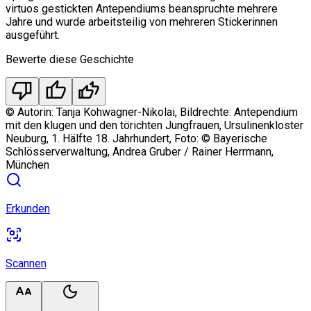
virtuos gestickten Antependiums beanspruchte mehrere
Jahre und wurde arbeitsteilig von mehreren Stickerinnen
ausgeführt.
Bewerte diese Geschichte
thumb_down
thumb_up
thumbs_up_double
©
Autorin: Tanja Kohwagner-Nikolai, Bildrechte: Antependium
mit den klugen und den törichten Jungfrauen, Ursulinenkloster
Neuburg, 1. Hälfte 18. Jahrhundert, Foto: © Bayerische
Schlösserverwaltung, Andrea Gruber / Rainer Herrmann,
München
Erkunden
Scannen