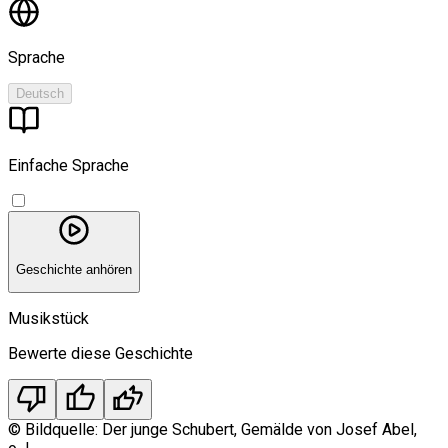
Sprache
Deutsch
Einfache Sprache
Geschichte anhören
Musikstück
Bewerte diese Geschichte
thumb_down
thumb_up
thumbs_up_double
©
Bildquelle: Der junge Schubert, Gemälde von Josef Abel,